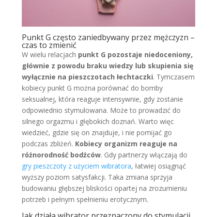
Punkt G często zaniedbywany przez mężczyzn –
czas to zmienić
W wielu relacjach
punkt G pozostaje niedoceniony,
głównie z powodu braku wiedzy lub skupienia się
wyłącznie na pieszczotach łechtaczki
. Tymczasem
kobiecy punkt G można porównać do bomby
seksualnej, która reaguje intensywnie, gdy zostanie
odpowiednio stymulowana. Może to prowadzić do
silnego orgazmu i głębokich doznań. Warto więc
wiedzieć, gdzie się on znajduje, i nie pomijać go
podczas zbliżeń.
Kobiecy organizm reaguje na
różnorodność bodźców
. Gdy partnerzy włączają do
gry pieszczoty z użyciem wibratora
, łatwiej osiągnąć
wyższy poziom satysfakcji. Taka zmiana sprzyja
budowaniu głębszej bliskości opartej na zrozumieniu
potrzeb i pełnym spełnieniu erotycznym.
Jak działa wibrator przeznaczony do stymulacji