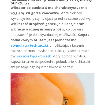
punktu G ?
Wibrator do punktu G ma charakterystycznie
wygiętą ku górze końcówkę
, która niekiedy
wykonuje ruchy stymulujące przednią ścianę pochwy.
Większość urządzeń generuje pulsacje oraz
wibracje o różnej intensywności
, co pozwala
dopasować je do indywidualnej wrażliwości.
Często
dodatkowym atutem jest jednoczesna
stymulacja łechtaczki
, umożliwiająca łączenie
różnych doznań. Przykładem takiego gadżetu może
być
wibrator typu króliczek
, który oprócz punktu G
zapewnia także bezpośrednie pobudzenie łechtaczki,
zwiększając ogólną intensywność odczuć.